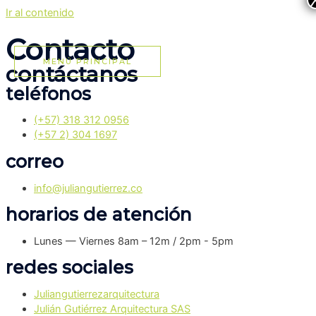
Ir al contenido
Contacto
MENÚ PRINCIPAL
contáctanos
teléfonos
(+57) 318 312 0956
(+57 2) 304 1697
correo
info@juliangutierrez.co
horarios de atención
Lunes — Viernes 8am – 12m / 2pm - 5pm
redes sociales
Juliangutierrezarquitectura
Julián Gutiérrez Arquitectura SAS